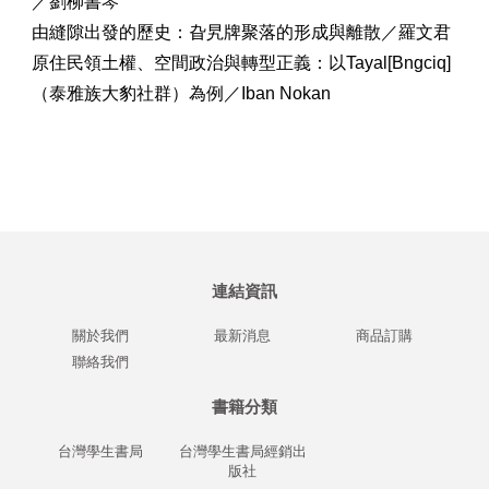
／劉柳書琴
由縫隙出發的歷史：旮旯牌聚落的形成與離散／羅文君
原住民領土權、空間政治與轉型正義：以Tayal[Bngciq]
（泰雅族大豹社群）為例／Iban Nokan
連結資訊
關於我們
最新消息
商品訂購
聯絡我們
書籍分類
台灣學生書局
台灣學生書局經銷出
版社