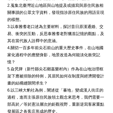
2.蒐集北臺灣近山地區與山地提及或描寫與原住民族相
關事蹟的公眾文字資料，發現指涉原住民族的用語呈現
的樣態。
3.以泰雅耆老口述為主要材料，探討昔日原漢通婚、交
易、衝突的互動，反思泰雅耆老對獵首記憶的觀點，及
其在當代族人詮釋中的意涵。
4.關切一百多年前尖石前山的重大歷史事件，在山地國
家化過程中的應變身影，地景改造為何能淡化衝突記
憶？
5.旮旯牌（新竹縣尖石鄉嘉樂村內）作為在山地治理框
架下應被排除的特例，其居民如何在制度與經濟開發計
畫的結構縫隙間求生？
6.以三峽大豹社為例，闡述從「蕃地」變成漢人街庄的
過程，進而主張原住民族領土觀念來思考，我們需要一
部高於／等於憲法層次的鉅觀視野，重新逆寫客家重點
發展區之各客庄形成的歷史。