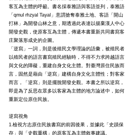
客互為主體的呼籲。書名採泰雅語與客語並列，泰雅語
「qmul rhzyal Tayal」意謂搶奪泰雅土地、客語「開山
打林」為開發山林之意，期透過此表達以揚棄漢人中心
開發史觀，使原客互為主體，傳遞本書重新共同書寫客
庄聚落形成史的企圖。
「逆寫」一詞，則是後殖民文學理論的語彙，被殖民者
以殖民者的語言書寫殖民經驗時，不得不力求跨越語言
與文化的障礙，重建自身文化主體。對臺灣原住民族而
言，固然是藉由「逆寫」建構自身文化主體性；對客家
而言，「逆寫」則是擺脫開發史觀。本書之所以逆寫，
即是為了反思在眾多以客家為主體的地方論述中，如何
重新定位原住民族。
逆寫視角
1.檢視方志原住民族書寫的前因後果，並據此「史蹟保
存」與「史觀重構」的原客互為主體敘事建議。