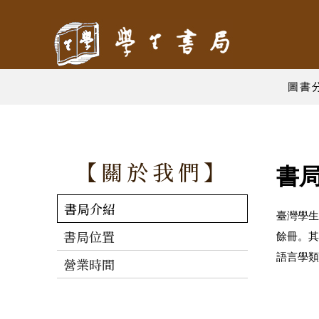
圖書
【關於我們】
書
書局介紹
臺灣學生
書局位置
餘冊。其
語言學類
營業時間