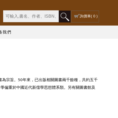
詢價車
( 0 )
絡我們
書為宗旨。50年來，已出版相關圖書兩千餘種，共約五千
哲學偏重於中國近代新儒學思想體系類。另有關圖書館及