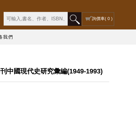
詢價車
( 0 )
絡我們
國現代史研究彙編(1949-1993)