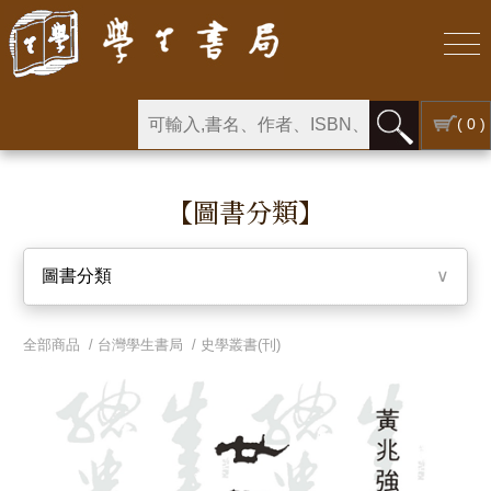
( 0 )
【圖書分類】
圖書分類
∨
全部商品 /
台灣學生書局
/
史學叢書(刊)