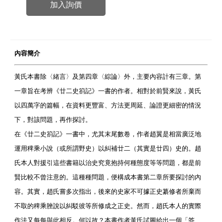
加入詢價
內容簡介
黃氏本書除〈緒言〉及第四章〈綜論〉外，主要內容計有三章。第
一章旨在考辨《廿二史箚記》一書的作者。相對於前賢來說，黃氏
以四萬字的篇幅，在資料更豐富、方法更周延、論證更細密的情況
下，對該問題，再作探討。
在《廿二史箚記》一書中，尤其末尾數卷，作者趙翼是相當廣泛地
運用稗乘小說（或所謂野史）以糾補廿二（其實是廿四）史的。趙
氏本人對援引這些書籍以治史究竟抱持何種態度等等問題，都是前
賢比較不曾注意的。這種種問題，便構成本書第二章所要探討的內
容。其實，趙氏嘗多次指出，後來的史家不可據正史纂修者所棄而
不取的稗乘脞說以糾駁彼等所修成之正史。然而，趙氏本人的實際
作法又每每與此相反。何以故？本書作者黃氏試圖給出一個「答