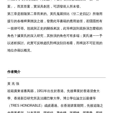
案」。而其答案，實深具創意，可謂發前人所未發。
第三章是順隨第二章而來的。黃氏蒐羅排比《廿二史箚記》所徵用
援引的各種稗乘脞說之後，發覺此等書籍的應用途徑，若隱隱然有
一規律可尋。剋就與正史的關係來說，此等稗說到底扮演怎麼樣的
角色？據黃氏的深入研究，其扮演的角色可有多端；黃氏遂一一予
以述析探討。此實可反映趙氏對稗說刮目相看，而稗說不可貶視的
地位亦藉以概見。
作者簡介
黃 兆 強
祖籍廣東省番禺縣，1951年出生於香港。先後畢業於香港浸會大
學、香港新亞研究所及法國巴黎大學。博士學位論文以最優等
（TRES HONORABLE）成績通過。在香港肄業期間，先後追隨之
史學界耆宿，計有章群、羅炳綿、蕭作樑、孫國棟、羅夢冊、嚴耕