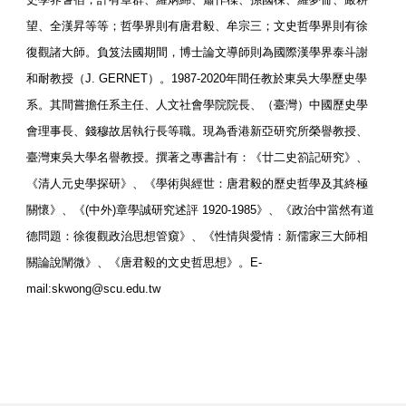
望、全漢昇等等；哲學界則有唐君毅、牟宗三；文史哲學界則有徐
復觀諸大師。負笈法國期間，博士論文導師則為國際漢學界泰斗謝
和耐教授（J. GERNET）。1987-2020年間任教於東吳大學歷史學
系。其間嘗擔任系主任、人文社會學院院長、（臺灣）中國歷史學
會理事長、錢穆故居執行長等職。現為香港新亞研究所榮譽教授、
臺灣東吳大學名譽教授。撰著之專書計有：《廿二史箚記研究》、
《清人元史學探研》、《學術與經世：唐君毅的歷史哲學及其終極
關懷》、《(中外)章學誠研究述評 1920-1985》、《政治中當然有道
德問題：徐復觀政治思想管窺》、《性情與愛情：新儒家三大師相
關論說闡微》、《唐君毅的文史哲思想》。E-
mail:skwong@scu.edu.tw