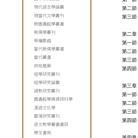
現代語言學論叢
第二節
現當代文學叢刊
第三節
新圖書館學叢書
新儒學叢刊
第二章
新編戲曲
第一節
當代新儒學叢書
第二節
當代叢書
第三節
詩苑風華
第四節
經學研究叢刊
經學研究論叢
第三章
道教研究叢刊
第一節
圖書館學與資訊科學
第二節
漢語文化學
第三節
臺灣研究叢刊
第四節
語文教學叢書書目
學生書苑
第四章