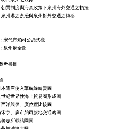
 朝貢制度與海禁政策下泉州海外交通之頓挫
 泉州港之淤淺與泉州對外交通之轉移
：宋代市舶司公憑式樣
：泉州府全圖
參考書目
錄
日本遣唐使入華航線轉變圖
八世紀世界性海上貿易圈形成圖
東西洋與泉、廣位置比較圖
南宋泉、廣市舶司腹地交通略圖
諸蕃志所載諸國圖
泉州城池擴大圖