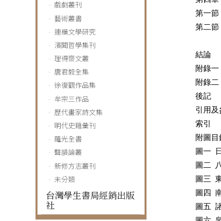
戲劇叢刊
第一節
藝術叢書
第二節
連橫文學研究
濱聞哲學集刊
結論
理得齋文叢
附錄一
唐君毅全集
附錄二
徐復觀作品集
後記
牟宗三作品
引用及
歷代畫家詩文集
索引
明代史籍彙刊
附圖目
羅光全書
圖一 
聲韻論叢
新修方志叢刊
圖二 
未分類
圖三 
圖四 
台灣學生書局經銷出版
社
圖五 
圖六 