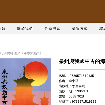
分類
關於我們
最新消息
購買方式
聯
/
台灣學生書局
/
史學叢書(刊)
泉州與我國中古的
ISBN：9789571519135
作者：李東華
出版社：學生書局
出版日期：1986/1/1
書號：0055702B
關鍵字：9789571519135