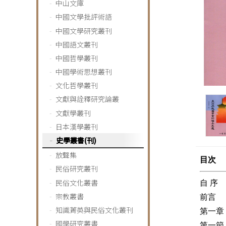
中山文庫
中國文學批評術語
中國文學研究叢刊
中國語文叢刊
中國哲學叢刊
中國學術思想叢刊
文化哲學叢刊
文獻與詮釋研究論叢
文獻學叢刊
日本漢學叢刊
史學叢書(刊)
放聲集
目次
民俗研究叢刊
民俗文化叢書
自 序
宗教叢書
前言
知識菁英與民俗文化叢刊
第一章
國學研究叢書
第一節