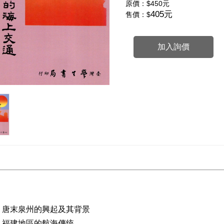
原價：
$450元
405元
售價：$
加入詢價
 唐末泉州的興起及其背景
 福建地區的航海傳统