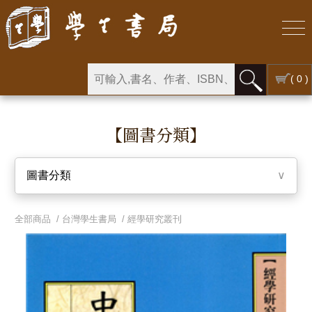
( 0 )
【圖書分類】
圖書分類
∨
全部商品 /
台灣學生書局
/
經學研究叢刊