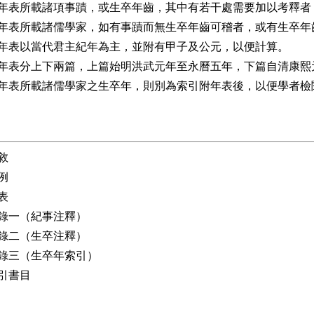
年表所載諸項事蹟，或生卒年齒，其中有若干處需要加以考釋者
年表所載諸儒學家，如有事蹟而無生卒年齒可稽者，或有生卒年
年表以當代君主紀年為主，並附有甲子及公元，以便計算。
年表分上下兩篇，上篇始明洪武元年至永曆五年，下篇自清康熙
年表所載諸儒學家之生卒年，則別為索引附年表後，以便學者檢
敘
例
表
錄一（紀事注釋）
錄二（生卒注釋）
錄三（生卒年索引）
引書目