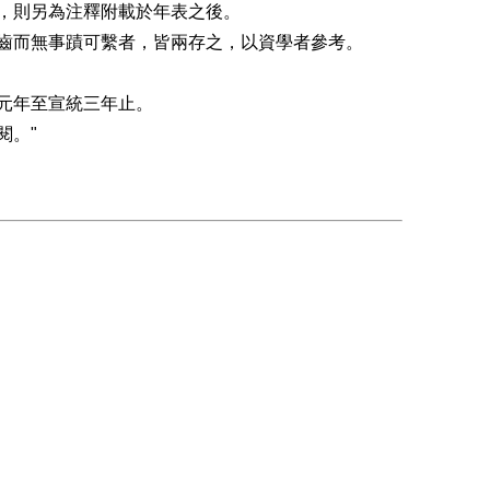
，則另為注釋附載於年表之後。
齒而無事蹟可繫者，皆兩存之，以資學者參考。
元年至宣統三年止。
閱。"