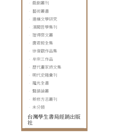
戲劇叢刊
藝術叢書
連橫文學研究
濱聞哲學集刊
理得齋文叢
唐君毅全集
徐復觀作品集
牟宗三作品
歷代畫家詩文集
明代史籍彙刊
羅光全書
聲韻論叢
新修方志叢刊
未分類
台灣學生書局經銷出版
社