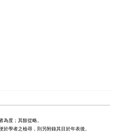
者為度；其餘從略。
便於學者之檢尋，則另附錄其目於年表後。