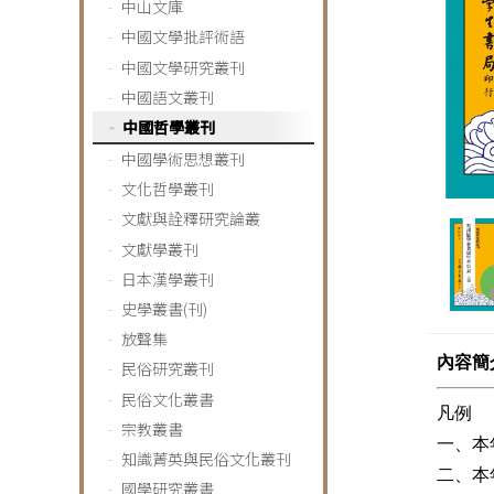
中山文庫
中國文學批評術語
中國文學研究叢刊
中國語文叢刊
中國哲學叢刊
中國學術思想叢刊
文化哲學叢刊
文獻與詮釋研究論叢
文獻學叢刊
日本漢學叢刊
史學叢書(刊)
放聲集
內容簡
民俗研究叢刊
民俗文化叢書
凡例
宗教叢書
一、本
知識菁英與民俗文化叢刊
二、本
國學研究叢書