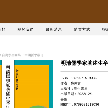
分類
關於我們
最新消息
購買方式
聯
/
台灣學生書局
/
中國哲學叢刊
明清儒學家著述生
ISBN：9789571519036
作者：麥仲貴
出版社：學生書局
出版日期：2022/12/1
書號：
關鍵字：9789571519036