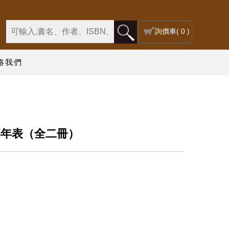
詢價車
( 0 )
絡我們
卒年表（全二冊）