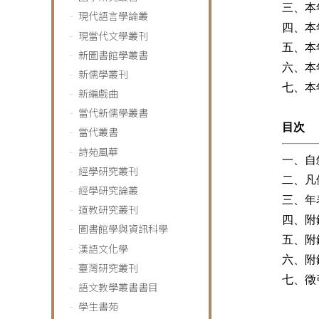
三、本
現代語言學論叢
四、本
現當代文學叢刊
五、本
新圖書館學叢書
六、本
新儒學叢刊
七、本
新編戲曲
當代新儒學叢書
目次
當代叢書
詩苑風華
一、自
經學研究叢刊
二、凡
經學研究論叢
三、年
道教研究叢刊
四、附
圖書館學與資訊科學
五、附
漢語文化學
六、附
臺灣研究叢刊
七、徵
語文教學叢書書目
學生書苑