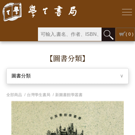
( 0 )
【圖書分類】
圖書分類
∨
全部商品 /
台灣學生書局
/
新圖書館學叢書