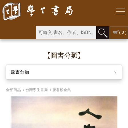
( 0 )
【圖書分類】
圖書分類
∨
全部商品 /
台灣學生書局
/
唐君毅全集