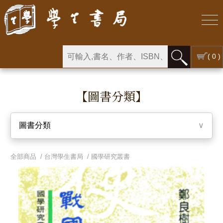
( 0 )
【圖書分類】
圖書分類
∨
全部商品 /
台灣學生書局
/
國學研究叢書