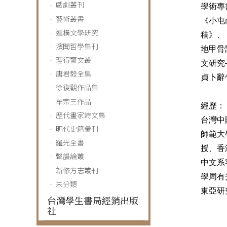
戲劇叢刊
學術專
藝術叢書
《小屯
連橫文學研究
稿》、
濱聞哲學集刊
地甲骨
理得齋文叢
文研究
唐君毅全集
貞卜辭
徐復觀作品集
牟宗三作品
經歷：
歷代畫家詩文集
台灣中
明代史籍彙刊
師範大
羅光全書
授、香
聲韻論叢
中文系
新修方志叢刊
學周有
未分類
東亞研
台灣學生書局經銷出版
社