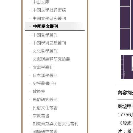
中山文庫
中國文學批評術語
中國文學研究叢刊
中國語文叢刊
中國哲學叢刊
中國學術思想叢刊
文化哲學叢刊
文獻與詮釋研究論叢
文獻學叢刊
日本漢學叢刊
史學叢書(刊)
放聲集
內容簡
民俗研究叢刊
殷墟甲
民俗文化叢書
177
宗教叢書
知識菁英與民俗文化叢刊
《殷虛
國學研究叢書
片；參