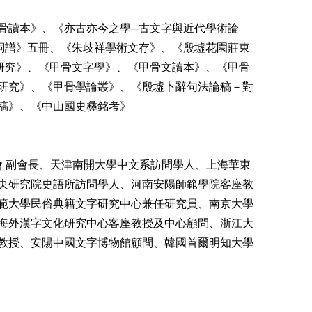
骨讀本》、《亦古亦今之學─古文字與近代學術論
詞譜》五冊、《朱歧祥學術文存》、《殷墟花園莊東
研究》、《甲骨文字學》、《甲骨文讀本》、《甲骨
研究》、《甲骨學論叢》、《殷墟卜辭句法論稿－對
稿》、《中山國史彝銘考》
會 副會長、天津南開大學中文系訪問學人、上海華東
央研究院史語所訪問學人、河南安陽師範學院客座教
範大學民俗典籍文字研究中心兼任研究員、南京大學
海外漢字文化研究中心客座教授及中心顧問、浙江大
教授、安陽中國文字博物館顧問、韓國首爾明知大學