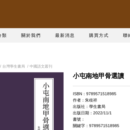
分類
關於我們
最新消息
購買方式
聯
/
台灣學生書局
/
中國語文叢刊
小屯南地甲骨選讀
ISBN：9789571518985
作者：朱歧祥
出版社：學生書局
出版日期：2022/11/1
書號：
關鍵字：9789571518985