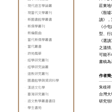
現代語言學論叢
莊東地
現當代文學叢刊
《殷墟
新圖書館學叢書
讀》，
新儒學叢刊
《小屯
新編戲曲
型、行
當代新儒學叢書
《選讀
當代叢書
之溫情
詩苑風華
可能不
經學研究叢刊
書稿為
經學研究論叢
道教研究叢刊
作者簡
圖書館學與資訊科學
漢語文化學
朱歧祥
臺灣研究叢刊
台灣大
語文教學叢書書目
研究領
學生書苑