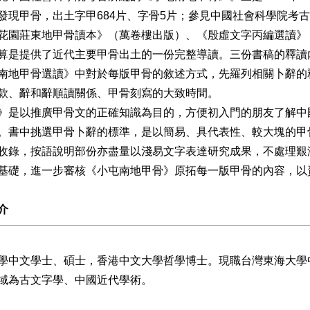
發現甲骨，出土字甲684片、字骨5片；參見中國社會科學院考
花園莊東地甲骨讀本》（萬卷樓出版）、《殷虛文字丙編選讀》
算是提供了近代主要甲骨出土的一份完整導讀。三份書稿的釋讀
南地甲骨選讀》中對於每版甲骨的敘述方式，先羅列相關卜辭的
款、辭和辭順讀關係、甲骨刻寫的大致時間。
》是以推廣甲骨文的正確知識為目的，方便初入門的朋友了解中
。書中挑選甲骨卜辭的標準，是以簡易、具代表性、較大塊的甲
收錄，按語說明部份亦盡量以淺易文字表達研究成果，不處理艱
基礎，進一步審核《小屯南地甲骨》原拓每一版甲骨的內容，以
介
學中文學士、碩士，香港中文大學哲學博士。現職台灣東海大學
域為古文字學、中國近代學術。