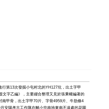
行第13次發掘小屯村北的YH127坑，出土字甲
殷虛文字乙編》，主要綴合整理又見於張秉權編著的
南甲骨，出土字甲70片、字骨4959片、牛肋條4
10月安陽考古工作隊在離小屯南地東南不遠處的花園