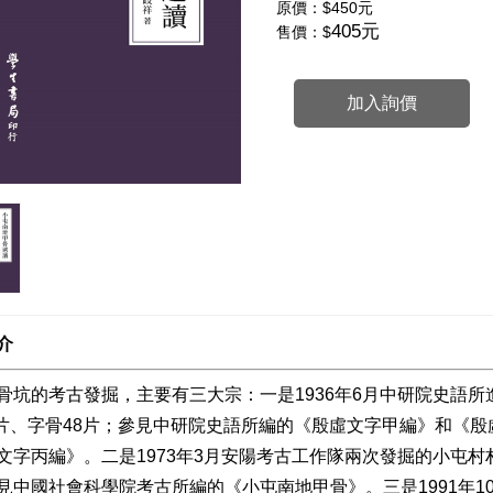
原價：
$450元
405元
售價：$
加入詢價
介
骨坑的考古發掘，主要有三大宗：一是1936年6月中研院史語所進
56片、字骨48片；參見中研院史語所編的《殷虛文字甲編》和《
文字丙編》。二是1973年3月安陽考古工作隊兩次發掘的小屯村村
見中國社會科學院考古所編的《小屯南地甲骨》。三是1991年