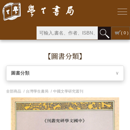
( 0 )
【圖書分類】
圖書分類
∨
全部商品 /
台灣學生書局
/
中國文學研究叢刊