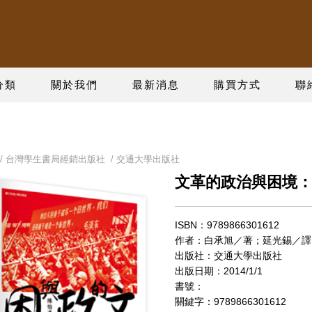
分類
關於我們
最新消息
購買方式
聯
/
台灣學生書局經銷出版社
/
交通大學出版社
文革的政治與困境：
ISBN：9789866301612
作者：白承旭／著；延光錫／譯
出版社：交通大學出版社
出版日期：2014/1/1
書號：
關鍵字：9789866301612