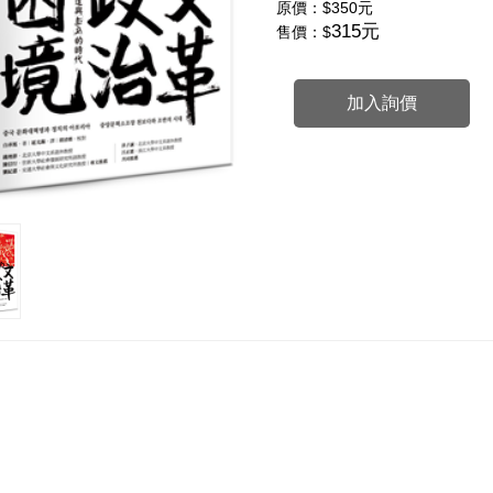
原價：
$350元
315元
售價：$
加入詢價