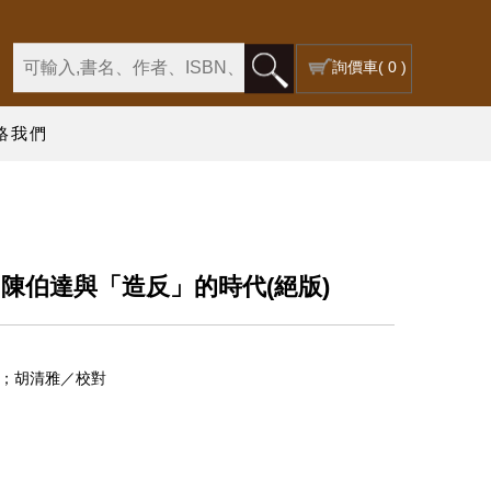
詢價車
( 0 )
絡我們
陳伯達與「造反」的時代(絕版)
；胡清雅／校對