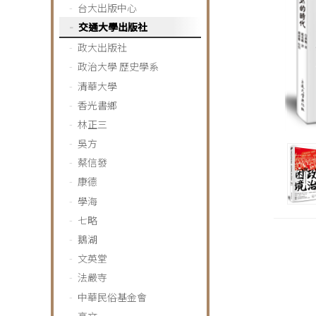
台大出版中心
交通大學出版社
政大出版社
政治大學 歷史學系
清華大學
香光書鄉
林正三
吳方
蔡信發
康德
學海
七略
鵝湖
文英堂
法嚴寺
中華民俗基金會
高文