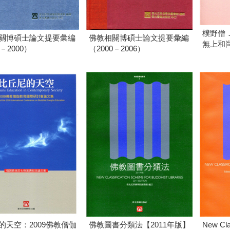
樸野僧
關博碩士論文提要彙編
佛教相關博碩士論文提要彙編
無上和
3－2000）
（2000－2006）
的天空：2009佛教僧伽
佛教圖書分類法【2011年版】
New Cla