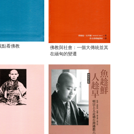
觀點看佛教
佛教與社會：一個大傳統並其
在緬甸的變遷