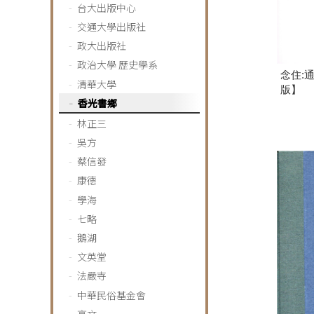
台大出版中心
交通大學出版社
政大出版社
政治大學 歷史學系
念住:
清華大學
版】
香光書鄉
林正三
吳方
蔡信發
康德
學海
七略
鵝湖
文英堂
法嚴寺
中華民俗基金會
高文