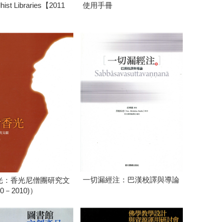
dhist Libraries【2011
使用手冊
】
一切漏經注：巴漢校譯與導論
光：香光尼僧團研究文
0－2010)）