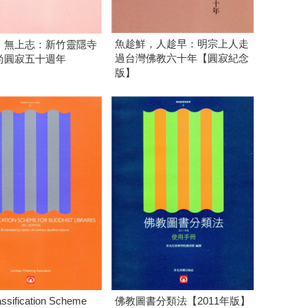
魚趁鮮，人趁早：明宗上人走
．無上志：新竹靈隱寺
過台灣佛教六十年【圓寂紀念
尚圓寂五十週年
版】
ssification Scheme
佛教圖書分類法【2011年版】