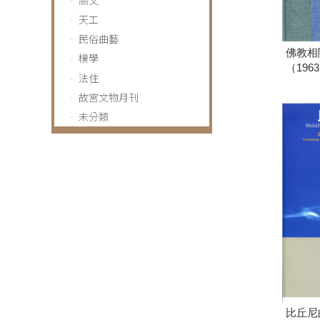
天工
民俗曲藝
佛教相
樸學
（196
法住
故宮文物月刊
未分類
比丘尼