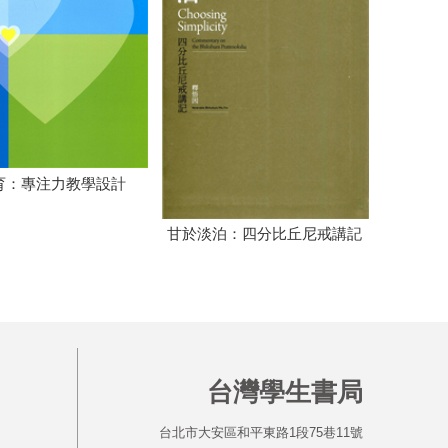
育：專注力教學設計
甘於淡泊：四分比丘尼戒講記
台灣學生書局
台北市大安區和平東路1段75巷11號