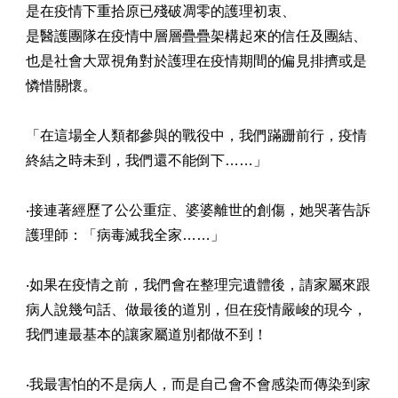
是在疫情下重拾原已殘破凋零的護理初衷、
是醫護團隊在疫情中層層疊疊架構起來的信任及團結、
也是社會大眾視角對於護理在疫情期間的偏見排擠或是
憐惜關懷。
「在這場全人類都參與的戰役中，我們蹣跚前行，疫情
終結之時未到，我們還不能倒下……」
‧接連著經歷了公公重症、婆婆離世的創傷，她哭著告訴
護理師：「病毒滅我全家……」
‧如果在疫情之前，我們會在整理完遺體後，請家屬來跟
病人說幾句話、做最後的道別，但在疫情嚴峻的現今，
我們連最基本的讓家屬道別都做不到！
‧我最害怕的不是病人，而是自己會不會感染而傳染到家