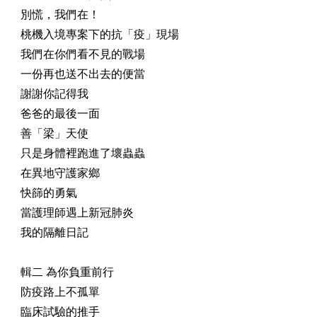
別慌，我們在！
桃機入境專案下的抗「疫」現場
我們在你們看不見的戰場
一份再也送不出去的便當
謝謝你記得我
爸爸的最後一面
善「梁」天使
只是身體裡跑進了壞蟲蟲
在異地守護家鄉
快篩的勇氣
當護理師遇上新冠肺炎
我的隔離日記
輯二 為你負重前行
防疫路上不孤單
臨床試驗的推手