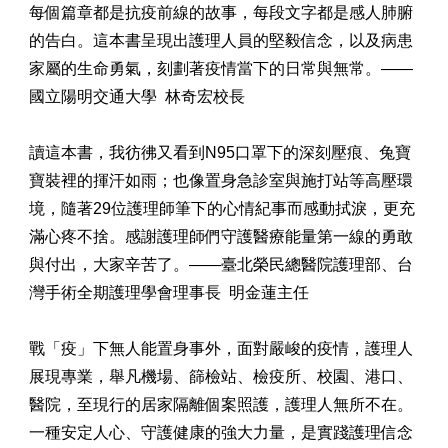
每個篇章都是抗疫前線的故事，每段文字都是感人肺腑
的告白。這本書呈現出護理人員的堅毅信念，以及病患
家屬的生命勇氣，刻劃著疫情當下的日常與無常。——
國立陽明交通大學 林奇宏校長
讀這本書，我彷彿又看到N95口罩下的深刻壓痕、兔寶
寶裝裡的揮汗如雨；也像置身急診室與施打站等高壓環
境，隨著29位護理師筆下的心情紀事而感動拭淚，更充
滿心疼不捨。感謝護理師們守護醫療能量第一線的勇敢
與付出，大家辛苦了。——臺北榮民總醫院護理部、台
灣手術全期護理學會理事長 明金蓮主任
戰「疫」下無人能置身事外，面對嚴峻的疫情，護理人
展現專業，舉凡機場、篩檢站、檢疫所、校園、港口、
醫院，至現行的居家隔離個案照護，護理人無所不在。
一種安定人心、守護健康的強大力量，是實踐護理信念