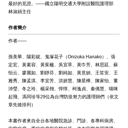
最好的見證。——國立陽明交通大學附設醫院護理部
林淑娟主任
作者簡介
作者——
孫美華、陽彩妮、鬼塚花子（Onizuka Hanako）、張
定宏、黃素容、黃茱楹、吳宜萃、黃巾芳、林思廷、蘇
怡云、廖麗如、劉靜芬、劉純如、黃意媜、王笙安、王
雅秀、陳孟淇、李宜芳、洪妍慧、陳星樺、陳家怡、董
沛瑩、冬之玲、楊采翎、惇惇、柯逸貞、秦僑慧、喵咪
起飛、馮同珍等29位為台灣防疫努力的護理師們（依文
章先後排列）
本書作者來自全台各地醫院急診、門診、各專科病房、