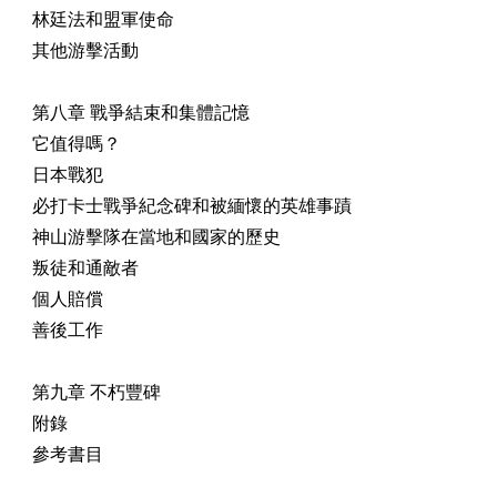
林廷法和盟軍使命
其他游擊活動
第八章 戰爭結束和集體記憶
它值得嗎？
日本戰犯
必打卡士戰爭紀念碑和被緬懷的英雄事蹟
神山游擊隊在當地和國家的歷史
叛徒和通敵者
個人賠償
善後工作
第九章 不朽豐碑
附錄
參考書目