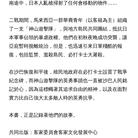
南途中，日本人亂槍掃射了任何會移動的物件……
二戰期間，馬來西亞一群華裔青年（以客籍為主）組織
了一支「神山遊擊隊」，與地方島民共同團結，抵抗日
本軍事佔領的暴虐政權。他們在初秋夜晚成功突襲，讓
亞庇暫時脫離統治，但是，也迅速引來日軍殘酷的報
復，包括監禁、濫殺島民、必打卡士大屠殺。
在沙巴恢復和平後，殖民地政府在必打卡士設置了戰爭
紀念碑，而神山遊擊隊的英勇事蹟也一直被沙巴人民銘
記於心，因為這標幟著其追求自由的精神，以及在面對
實力比自己強大太多敵人時的英勇抗爭。
本書，正是記錄著他們的故事。
共同出版：客家委員會客家文化發展中心