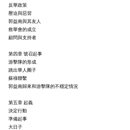
反華政策
壓迫與惡習
郭益南與其友人
救華會的成立
顧問與支持者
第四章 號召起事
游擊隊的形成
跳出華人圈子
蘇祿聯繫
郭益南歸來和游擊隊的不穩定情況
第五章 起義
決定行動
準備起事
大日子