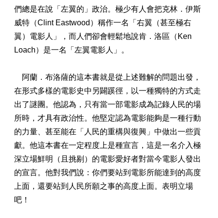
們總是在說「左翼的」政治。極少有人會把克林．伊斯
威特（Clint Eastwood）稱作一名「右翼（甚至極右
翼）電影人」，而人們卻會輕鬆地說肯．洛區（Ken
Loach）是一名「左翼電影人」。
阿蘭．布洛薩的這本書就是從上述難解的問題出發，
在形式多樣的電影史中另闢蹊徑，以一種獨特的方式走
出了謎團。他認為，只有當一部電影成為記錄人民的場
所時，才具有政治性。他堅定認為電影能夠是一種行動
的力量、甚至能在「人民的重構與復興」中做出一些貢
獻。他這本書在一定程度上是種宣言，這是一名介入極
深立場鮮明（且挑剔）的電影愛好者對當今電影人發出
的宣言。他對我們說：你們要站到電影所能達到的高度
上面，還要站到人民所願之事的高度上面。表明立場
吧！