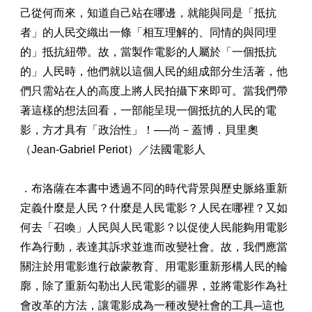
己從何而來，知道自己站在哪邊，就能與同是「抵抗
者」的人民交織出一條「相互理解的、同情的與同理
的」抵抗紐帶。故，當製作電影的人屬於「一個抵抗
的」人民時，他們就以這個人民的組成部分生活著，他
們只需站在人的高度上將人民拍攝下來即可。當我們帶
著這樣的想法回看，一部能呈現一個抵抗的人民的電
影，方才具有「政治性」！──尚－蓋博．貝里奧
（Jean-Gabriel Periot）／法國電影人
．布洛薩在本書中透過不同的時代背景與歷史脈絡重新
定義什麼是人民？什麼是人民電影？人民在哪裡？又如
何去「召喚」人民與人民電影？以促使人民能夠用電影
作為行動，表達其訴求並進而改變社會。故，我們應當
關注於用電影進行啟蒙教育、用電影重新形構人民的輪
廓，除了重新勾勒出人民電影的疆界，並將電影作為社
會改革的方法，讓電影成為一種改變社會的工具─這也