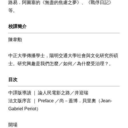
路易．阿圖塞的《無盡的焦慮之夢》、《戰俘日記》
等。
校譯簡介
陳韋勳
中正大學傳播學士，陽明交通大學社會與文化研究所碩
士。研究興趣是我們怎麼／如何／為什麼受治理？。
目次
中譯版導讀 ｜ 論人民電影之路／井迎瑞
法文版序言 ｜ Preface ／尚－蓋博．貝里奧（Jean-
Gabriel Periot）
開場