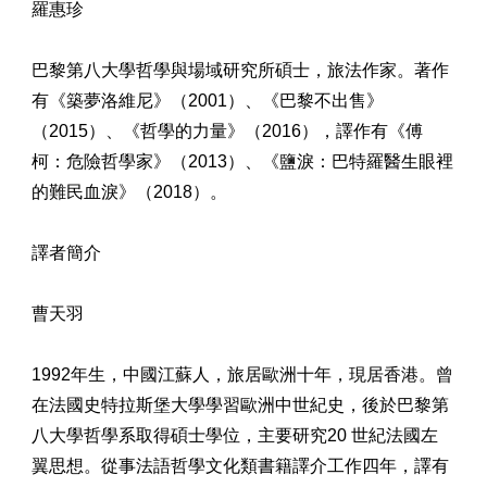
羅惠珍
巴黎第八大學哲學與場域研究所碩士，旅法作家。著作
有《築夢洛維尼》（2001）、《巴黎不出售》
（2015）、《哲學的力量》（2016），譯作有《傅
柯：危險哲學家》（2013）、《鹽淚：巴特羅醫生眼裡
的難民血淚》（2018）。
譯者簡介
曹天羽
1992年生，中國江蘇人，旅居歐洲十年，現居香港。曾
在法國史特拉斯堡大學學習歐洲中世紀史，後於巴黎第
八大學哲學系取得碩士學位，主要研究20 世紀法國左
翼思想。從事法語哲學文化類書籍譯介工作四年，譯有