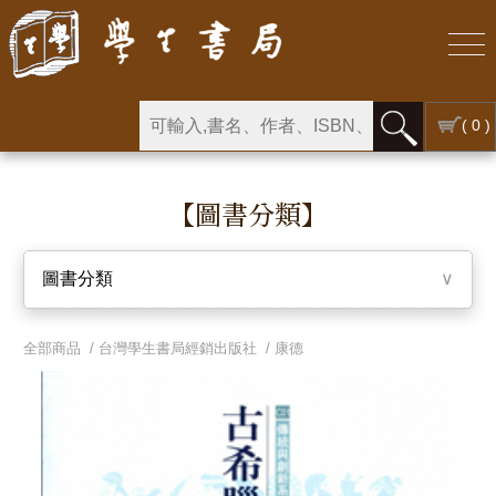
( 0 )
【圖書分類】
圖書分類
∨
全部商品 /
台灣學生書局經銷出版社
/
康德