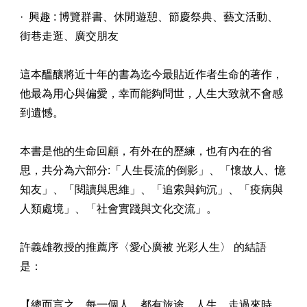
· 興趣 : 博覽群書、休閒遊憩、節慶祭典、藝文活動、
街巷走逛、廣交朋友
這本醞釀將近十年的書為迄今最貼近作者生命的著作，
他最為用心與偏愛，幸而能夠問世，人生大致就不會感
到遺憾。
本書是他的生命回顧，有外在的歷練，也有內在的省
思，共分為六部分:「人生長流的倒影」、「懷故人、憶
知友」、「閱讀與思維」、「追索與鉤沉」、「疫病與
人類處境」、「社會實踐與文化交流」。
許義雄教授的推薦序〈愛心廣被 光彩人生〉 的結語
是：
【總而言之，每一個人，都有旅途，人生，走過來時