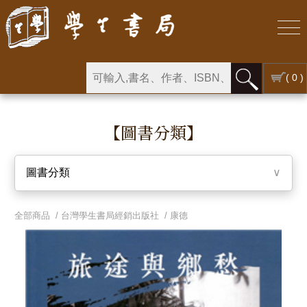
( 0 )
【圖書分類】
圖書分類
∨
全部商品 /
台灣學生書局經銷出版社
/
康德