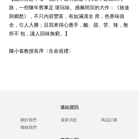
路，一些陳年舊事足 堪玩味。感佩明宗的大作：《旅途
與鄉愁》，不只內容豐富，有如滿漢全 席，色香味俱
全，引人入勝；且寫來得心應手，酸、甜、苦、辣，無
所不 包，讓人回味無窮。】
陳小雀教授長序〈生命巡禮〉
連結資訊
關於我們
最新消息
商品訂購
聯絡我們