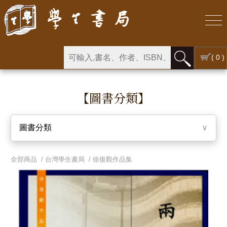
( 0 )
【圖書分類】
圖書分類
∨
全部商品 /
台灣學生書局
/
徐復觀作品集